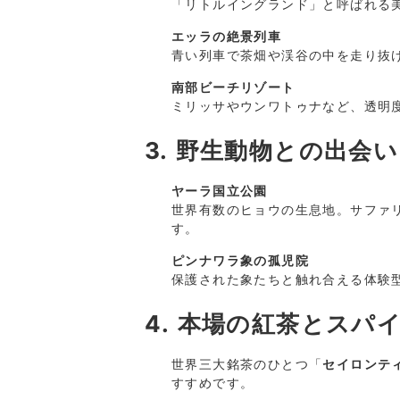
「リトルイングランド」と呼ばれる
エッラの絶景列車
青い列車で茶畑や渓谷の中を走り抜
南部ビーチリゾート
ミリッサやウンワトゥナなど、透明
3. 野生動物との出会い
ヤーラ国立公園
世界有数のヒョウの生息地。サファ
す。
ピンナワラ象の孤児院
保護された象たちと触れ合える体験
4. 本場の紅茶とスパ
世界三大銘茶のひとつ「
セイロンテ
すすめです。