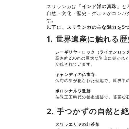
スリランカは「
インド洋の真珠
」と
自然・文化・歴史・グルメがコンパ
す。
以下に、
スリランカの主な魅力を5
1. 世界遺産に触れる
シーギリヤ・ロック（ライオンロッ
高さ約200mの巨大な岩山に築かれ
が残されています。
キャンディの仏歯寺
仏陀の歯が祀られた聖地で、世界中
ポロンナルワ遺跡
仏教王国時代の都市遺跡で、荘厳な
2. 手つかずの自然と
ヌワラエリヤの紅茶畑