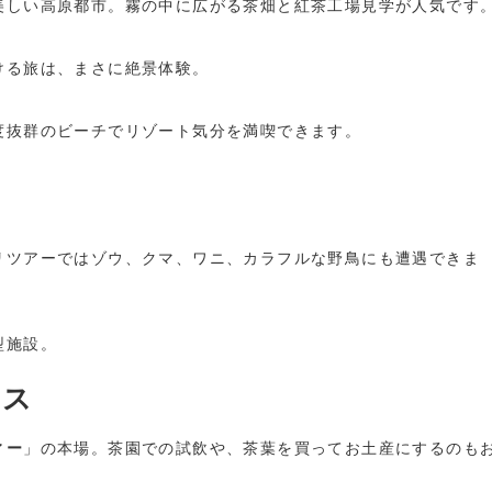
美しい高原都市。霧の中に広がる茶畑と紅茶工場見学が人気です
ける旅は、まさに絶景体験。
度抜群のビーチでリゾート気分を満喫できます。
リツアーではゾウ、クマ、ワニ、カラフルな野鳥にも遭遇できま
型施設。
イス
ィー
」の本場。茶園での試飲や、茶葉を買ってお土産にするのも