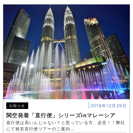
2018年12月29日
お知らせ
関空発着「直行便」シリーズinマレーシア
直行便は高いんじゃない？と思っている方、必見！！弊社
にて格安直行便ツアーのご案内…