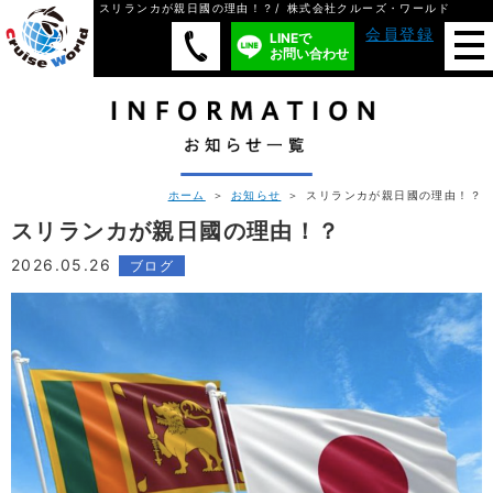
スリランカが親日國の理由！？/ 株式会社クルーズ・ワールド
会員登録
LINEで
お問い合わせ
ホーム
＞
お知らせ
＞ スリランカが親日國の理由！？
スリランカが親日國の理由！？
2026.05.26
ブログ