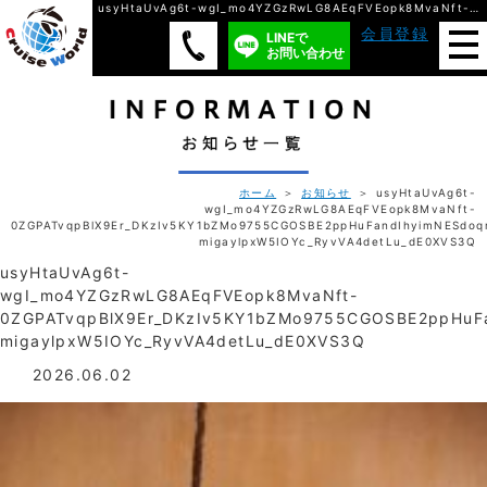
usyHtaUvAg6t-wgI_mo4YZGzRwLG8AEqFVEopk8MvaNft-0ZGPATvqpBlX9Er_DKzIv5KY1bZMo9755CGOSBE2ppHuFandIhyimNESdoqma3RwXrTL0S4JNupTYuyxy5K3D1ekiVjHlBQtx9JkqQFGXnAfZp-migaylpxW5IOYc_RyvVA4detLu_dE0XVS3Q/ 株式会社クルーズ・ワールド
会員登録
LINEで
お問い合わせ
ホーム
＞
お知らせ
＞ usyHtaUvAg6t-
wgI_mo4YZGzRwLG8AEqFVEopk8MvaNft-
0ZGPATvqpBlX9Er_DKzIv5KY1bZMo9755CGOSBE2ppHuFandIhyimNESdoq
migaylpxW5IOYc_RyvVA4detLu_dE0XVS3Q
usyHtaUvAg6t-
wgI_mo4YZGzRwLG8AEqFVEopk8MvaNft-
0ZGPATvqpBlX9Er_DKzIv5KY1bZMo9755CGOSBE2ppHuFa
migaylpxW5IOYc_RyvVA4detLu_dE0XVS3Q
2026.06.02