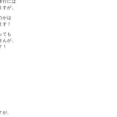
旅行には
ますが、
のかは
ます！
っても
せんが、
す！
すが、