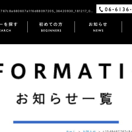
c1548d67767c8a680607a1f6d88097205_36420930_181217_0274/ 株式会社クルーズ・ワールド
ホーム
＞
お知らせ
＞ c1548d67767c8a