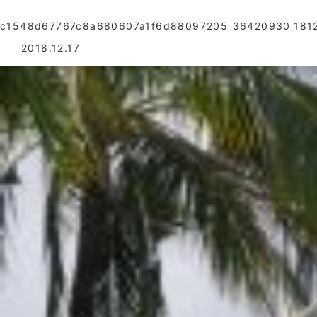
c1548d67767c8a680607a1f6d88097205_36420930_1812
2018.12.17