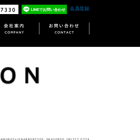
会員登録
LINEで
お問い合わせ
680607a1f6d88097205_36420930_181217_0274